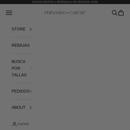
Ir al contenido
ENVÍOS GRATIS A PENÍNSULA EN PEDIDOS +€100
Fernando de Cárcer
Abrir menú de navegación
Abrir bús
Abrir 
STORE
REBAJAS
BUSCA
POR
TALLAS
PEDIDOS
ABOUT
CUENTA