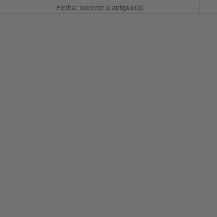
Fecha: reciente a antiguo(a)
AHORRA 25%
AHORRA 25%
Elige opciones
Elige opciones
Camisa Micropana 4 Bolsillos -
Camisa Micropana 2 Bolsillos -
Azul Lavado
Verde